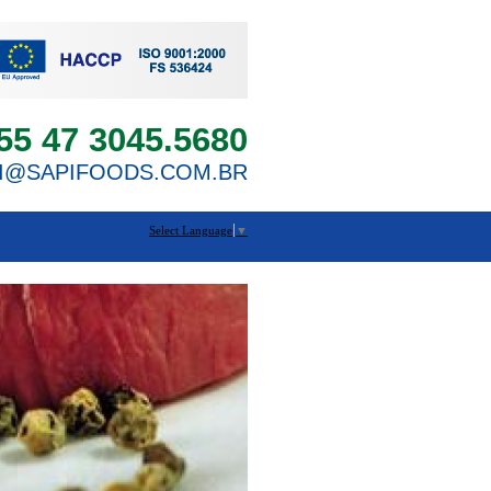
55 47 3045.5680
I@SAPIFOODS.COM.BR
Select Language
▼